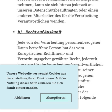
nehmen, kann sie sich hierzu jederzeit an
unseren Datenschutzbeauftragten oder einen
anderen Mitarbeiter des für die Verarbeitung
Verantwortlichen wenden.
b) Recht auf Auskunft
Jede von der Verarbeitung personenbezogener
Daten betroffene Person hat das vom
Europäischen Richtlinien- und
Verordnungsgeber gewährte Recht, jederzeit
von dem für die Verarbeitung Verantwortlichen
unentgeltliche Auskunft über die zu seiner
Unsere Webseite verwendet Cookies zur
Person gespeicherten personenbezogenen
Bereitstellung ihrer Funktionen. Mit der
Daten und eine Kopie dieser Auskunft zu
Nutzung dieser Seite erklären Sie sich
erhalten. Ferner hat der Europäische
damit einverstanden.
Richtlinien- und Verordnungsgeber der
betroffenen Person Auskunft über folgende
Ablehnen
Akzeptieren
Informationen zugestanden: