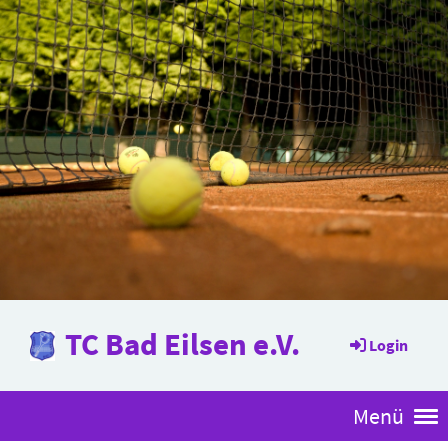
TC Bad Eilsen e.V.
Login
Menü