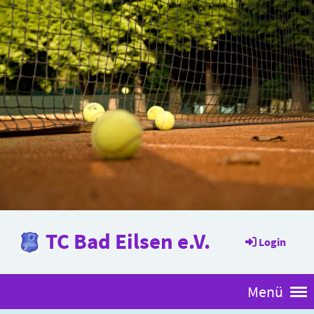
TC Bad Eilsen e.V.
Login
Menü