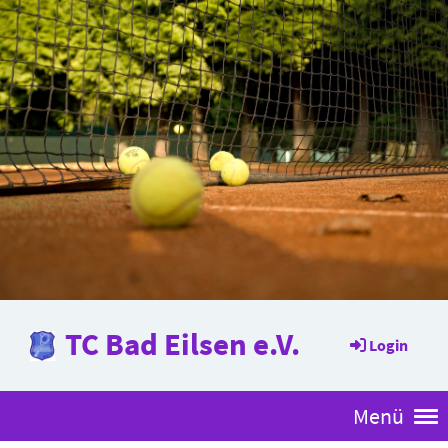
TC Bad Eilsen e.V.
Login
Menü