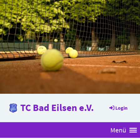
TC Bad Eilsen e.V.
Login
Menü