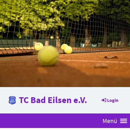
TC Bad Eilsen e.V.
Login
Menü